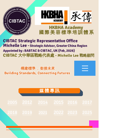
HKBHA Academy
國 際 美 容 標 準 培 訓 體 系
CIBTAC Strategic Representative Office
Michelle Lee -
Strategic Advisor, Greater China Region
Appointed by : BABTAC & CIBTAC, UK (Feb, 2026)
CIBTAC
大中華區戰略代表處 -
Michelle Lee 戰略顧問
構建標準 . 銜接未來
Building Standards, Connecting Futures
媒 體 專 訊
2012
2015
2005
2014
2016
2017
2022
2018
2019
2023
2025
2021