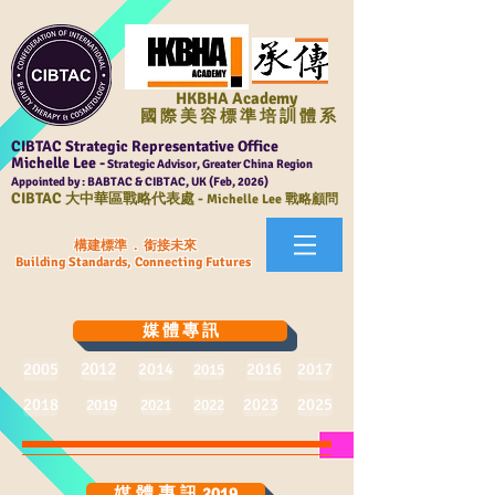
HKBHA Academy
國 際 美 容 標 準 培 訓 體 系
CIBTAC Strategic Representative Office
Michelle Lee -
Strategic Advisor, Greater China Region
Appointed by : BABTAC & CIBTAC, UK (Feb, 2026)
CIBTAC
大中華區戰略代表處 -
Michelle Lee 戰略顧問
構建標準 . 銜接未來
Building Standards, Connecting Futures
媒 體 專 訊
2012
2005
2014
2016
2017
2015
2018
2023
2025
2019
2021
2022
媒 體 專 訊 2019