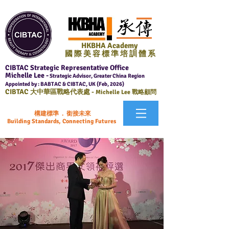
HKBHA Academy
國 際 美 容 標 準 培 訓 體 系
CIBTAC Strategic Representative Office
Michelle Lee -
Strategic Advisor, Greater China Region
Appointed by : BABTAC & CIBTAC, UK (Feb, 2026)
CIBTAC
大中華區戰略代表處 -
Michelle Lee 戰略顧問
構建標準 . 銜接未來
Building Standards, Connecting Futures