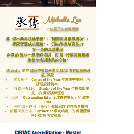
Michelle Lee
一位真正的金牌導師
集 "傑出商界領袖榮譽" + "國際教育權威獎項" +
"學院營運成功經驗" + "頂尖學員培育能力"
於一身的卓越導師
承傳
的
絕非一般導師培訓，而
是 "行業高質量國
際標準培訓體系的交接"
Michelle
將在
課程中與您分享 CIBTAC 考官級教學系
統
, 讓您
掌握獲得「
Centre of the Year 年度優秀學院
」的
課程設計範本
獲得培養22位「
Student of the Year 年度傑出學
員
」的
獨家訓練流程
承傳 「
Outstanding Tutor 全球優秀導師
」的
教學
DNA
學習如何運用 《商報》
領袖思維
管理教育機構
解構學員取得「
Distinction卓城成績
」的
絕密隱藏
評分標準(考官視角）
CIBTAC Accreditation - Master