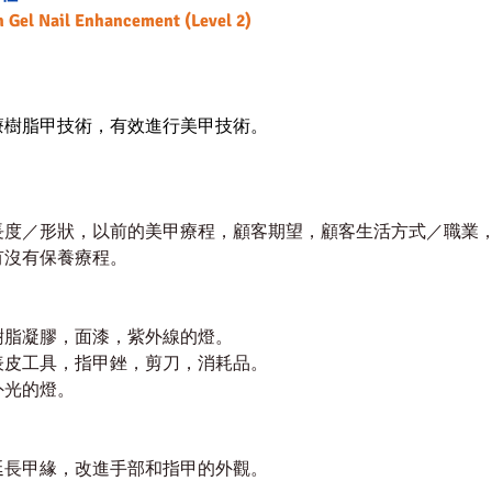
 Gel Nail Enhancement (Level 2)
療樹
脂甲技術，
有效進行美甲技術
。
長度／形狀，以前的美甲療程，顧客期望，顧客生活方式／職業
有沒有保養療程。
樹脂凝膠，面漆，紫外線的燈。
表皮工具，指甲銼，剪刀，消耗品。
外光的燈。
延長甲緣，改進手部和指甲的外觀。