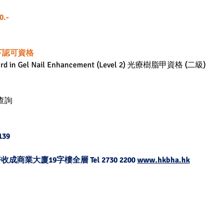
0.-
下認可資格
 in Gel Nail Enhancement (Level 2) 
光療樹脂甲資
格 (二級) 
查詢
139
收成商業大廈19字樓全層 Tel 2730 2200 
www.hkbha.hk
香港：九龍彌敦道 515-517 號好收成商業大廈 1
19/F Good Harvest Comm. Bldg., 515-517 Natha