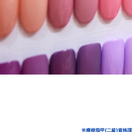
光療樹脂甲(二級)資格