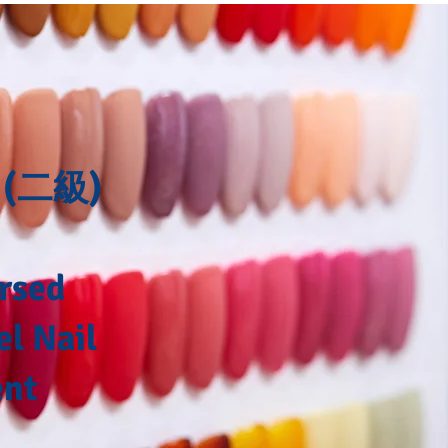
(二級)
rsed
el Nail
nt