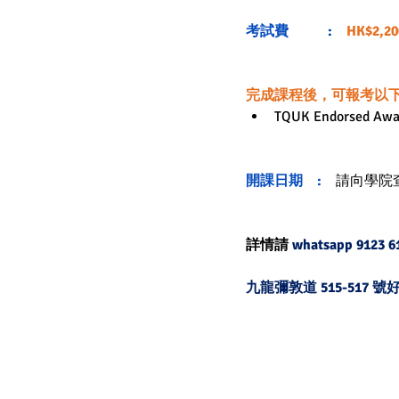
考試費        
 : 
HK$2,20
完成課程後，可報考以
TQUK Endorsed Award
開課日期    : 
請向學院
詳情請 
whatsapp 9123 6
九龍彌敦道 515-517 號好
© 2026 by HKBHA Academy