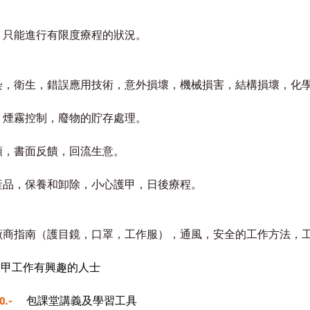
，只能進行有限度療程的狀況。
染，衛生，錯誤應用技術，意外損壞，機械損害，結構損壞，化
，煙霧控制，廢物的貯存處理。
頭，書面反饋，回流生意。
産品，保養和卸除，小心護甲，日後療程。
廠商指南（護目鏡，口罩，工作服），通風，安全的工作方法，
美甲
工作有興趣的人士
.- 
包
課堂講義及學習工具