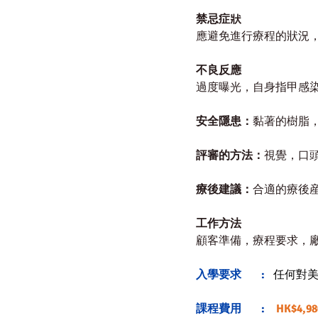
禁忌症狀
應避免進行療程的狀況
不良反應
過度曝光，自身指甲感
安全隱患：
黏著的樹脂
評審的方法：
視覺，口
療後建議：
合適的療後
工作方法
顧客準備，療程要求，
入學要求       : 
任何對
課程費用       : 
HK$4,980