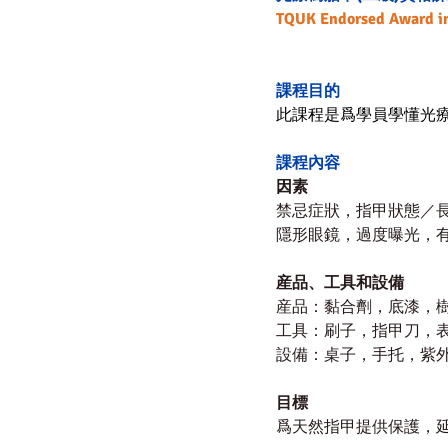
TQUK Endorsed Award in
課程目的
此課程是爲學員
學懂光
課程內容
因素
禁忌症狀，指甲狀態／
隱形眼鏡，過度曝光，
産品、工具和設備
産品：黏合劑，底漆，
工具：刷子，指甲刀，
設備：桌子，手托，紫
目標
爲天然指甲提供保護，