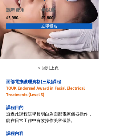
課程費用
考試費
$5,980.-
$2,800.-
立即報名
< 回到上頁
面部電療護理資格(三級)課程
TQUK 
Endorsed 
Award in Facial Electrical 
Treatments (Level 3)
課程目的
透過此課程讓學員明白為面部電療儀器操作
，
能在日常工作中有效操作美容儀器。 
課程內容