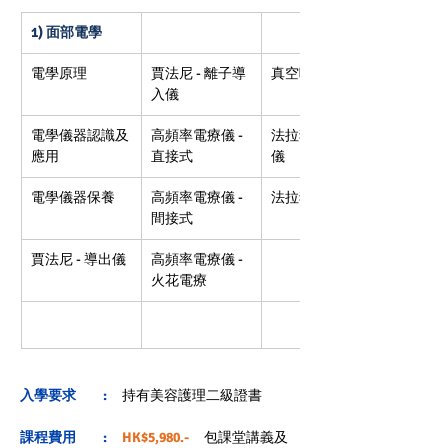
1) 面部電學
電學原理
賈法尼 - 離子導
真空吸引儀
入儀
電學儀器認識及
高頻率電療儀 - 
法拉狄儀微電流
應用
直接式
儀
電學儀器保養
高頻率電療儀 - 
法拉狄儀
間接式
賈法尼 - 導出儀
高頻率電療儀 - 
火花電療
入學要求         :    
 持有美容護理二級證書
課程費用         : 
HK$5,980.- 
    包
課堂講義及