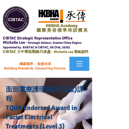
HKBHA Academy
國 際 美 容 標 準 培 訓 體 系
CIBTAC Strategic Representative Office
Michelle Lee -
Strategic Advisor, Greater China Region
Appointed by : BABTAC & CIBTAC, UK (Feb, 2026)
CIBTAC
大中華區戰略代表處 -
Michelle Lee 戰略顧問
構建標準 . 銜接未來
Building Standards, Connecting Futures
面部電療護理資格(三級)課
程
TQUK Endorsed Award in
Facial Electrical
Treatments (Level 3)