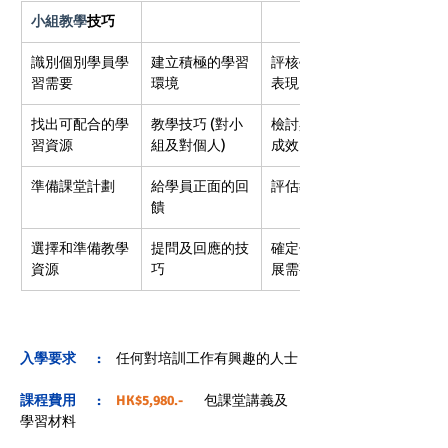
小組教學
技巧
識別個別學員學
建立積極的學習
評核學員的學習
習需要
環境
表現
找出可配合的學
教學技巧 (對小
檢討與評估課堂
習資源
組及對個人)
成效
準備課堂計劃 
給學員正面的回
評估教學表現
饋
選擇和準備教學
提問及回應的技
確定個人持續發
資源 
巧
展需要
入學要求       :
任何對培訓工作有興趣的人士
課程費用       :   
HK$5,980.-     
 包
課堂講義及
學習
材料