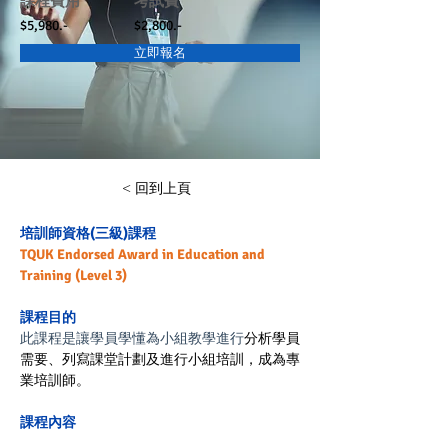
課程費用
考試費
$5,980.-
$2,800.-
立即報名
< 回到上頁
培訓師資格(三級)課程
TQUK Endorsed Award in Education and 
Training (Level 3)
課程目的
此課程是讓學員學懂為小組教學進行
分析學員
需要、列寫課堂計劃
及
進行小組培訓
，成為專
業培訓師
。
課程內容