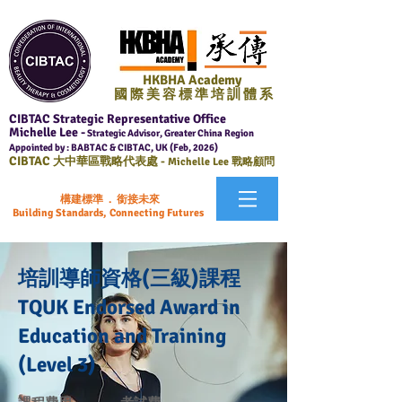
HKBHA Academy
國 際 美 容 標 準 培 訓 體 系
CIBTAC Strategic Representative Office
Michelle Lee -
Strategic Advisor, Greater China Region
Appointed by : BABTAC & CIBTAC, UK (Feb, 2026)
CIBTAC
大中華區戰略代表處 -
Michelle Lee 戰略顧問
構建標準 . 銜接未來
Building Standards, Connecting Futures
培訓導師資格(三級)課程
TQUK Endorsed Award in
Education and Training
(Level 3)