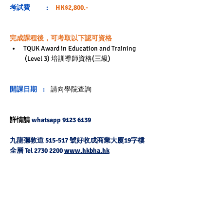
考試費   
 : 
HK$2,800.-
完成課程後，可考取以下認可資格
TQUK Award in Education and Training 
 (Level 3) 
培訓導師資格
(三級) 
開課日期    : 
請向學院查詢
詳情請 
whatsapp 9123 6139
九龍彌敦道 515-517 號好收成商業大廈19字樓
全層 Tel 2730 2200 
www.hkbha.hk
點擊查看國際課程