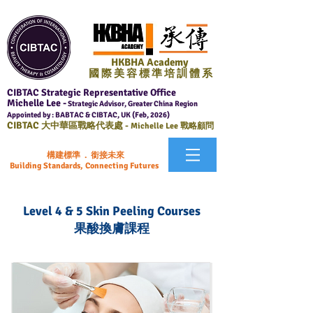
HKBHA Academy
國 際 美 容 標 準 培 訓 體 系
CIBTAC Strategic Representative Office
Michelle Lee -
Strategic Advisor, Greater China Region
Appointed by : BABTAC & CIBTAC, UK (Feb, 2026)
CIBTAC
大中華區戰略代表處 -
Michelle Lee 戰略顧問
構建標準 . 銜接未來
Building Standards, Connecting Futures
Level 4 & 5 Skin Peeling Courses
果酸換膚課程