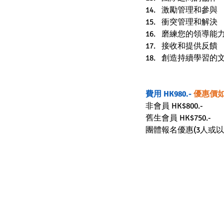
激勵管理和參與
衝突管理和解決
磨練您的領導能
接收和提供反饋
創造持續學習的
費用 
HK
980.- 
優惠價
非會員 HK$800.-
舊生會員 HK$750.-
團體報名優惠(3人或以上)