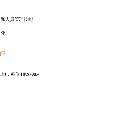
力和人員管理技能
文化
如下
，每位 HK$700.-