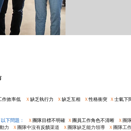
坊
工作效率低　
Ｘ
缺乏執行力 
  Ｘ
缺乏互相   
Ｘ
性格衝突  
Ｘ
士氣下降
了以下問題
：
Ｘ
團隊目標不明確  
Ｘ
團員工作角色不清晰   
Ｘ
團
力   
Ｘ
團隊中沒有
反饋
渠道
Ｘ
團隊缺乏能力領導
Ｘ
團隊工