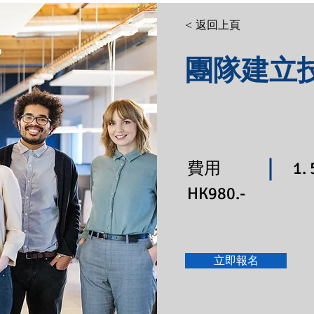
< 返回上頁
團隊建立
費用
1.
HK980.-
立即報名