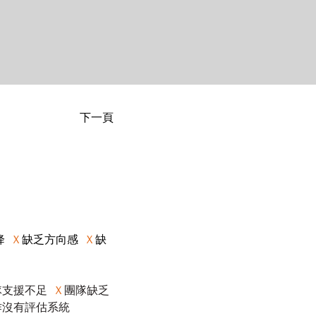
下一頁
  
Ｘ
缺乏方向感 
 Ｘ
缺
隊
支援不足  
Ｘ
團隊缺
乏
作沒有評估系統