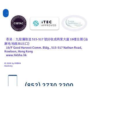
點擊查看國際課程
香港：九龍彌敦道 515-517 號好收成商業大廈 19樓全層 (油
麻地 地鐵 B1出口)
19/F Good Harvest Comm. Bldg., 515-517 Nathan Road,
Kowloon, Hong Kong
www.hkbha.hk
© 2026 by HKBHA
Academy
(852) 2730 2200
(852) 9123 6139