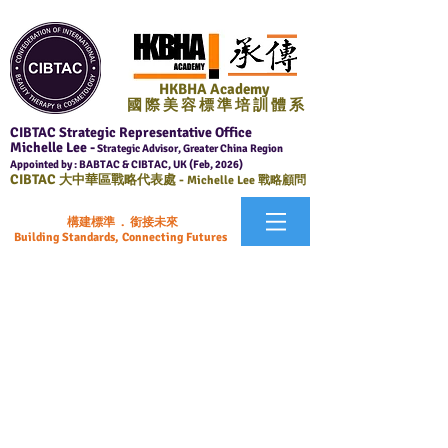
HKBHA Academy
國 際 美 容 標 準 培 訓 體 系
CIBTAC Strategic Representative Office
Michelle Lee -
Strategic Advisor, Greater China Region
Appointed by : BABTAC & CIBTAC, UK (Feb, 2026)
CIBTAC
大中華區戰略代表處 -
Michelle Lee 戰略顧問
構建標準 . 銜接未來
Building Standards, Connecting Futures