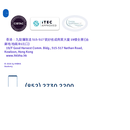
點擊查看國際課程
香港：九龍彌敦道 515-517 號好收成商業大廈 19樓全層 (油
麻地 地鐵 B1出口)
19/F Good Harvest Comm. Bldg., 515-517 Nathan Road,
Kowloon, Hong Kong
www.hkbha.hk
© 2026 by HKBHA
Academy
(852) 2730 2200
(852) 9123 6139