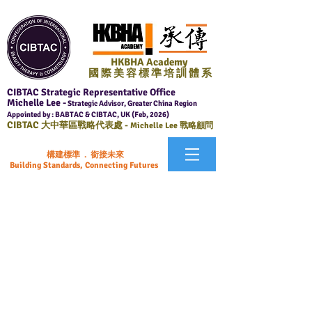
HKBHA Academy
國 際 美 容 標 準 培 訓 體 系
CIBTAC Strategic Representative Office
Michelle Lee -
Strategic Advisor, Greater China Region
Appointed by : BABTAC & CIBTAC, UK (Feb, 2026)
CIBTAC
大中華區戰略代表處 -
Michelle Lee 戰略顧問
構建標準 . 銜接未來
Building Standards, Connecting Futures