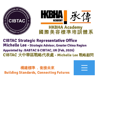
HKBHA Academy
國 際 美 容 標 準 培 訓 體 系
CIBTAC Strategic Representative Office
Michelle Lee -
Strategic Advisor, Greater China Region
Appointed by : BABTAC & CIBTAC, UK (Feb, 2026)
CIBTAC
大中華區戰略代表處 -
Michelle Lee 戰略顧問
構建標準 . 銜接未來
Building Standards, Connecting Futures