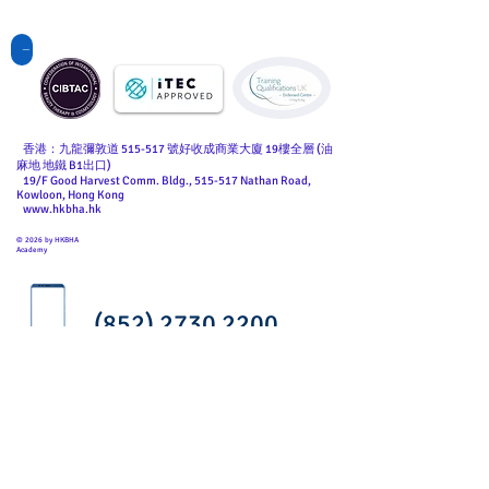
點擊查看國際課程
香港：九龍彌敦道 515-517 號好收成商業大廈 19樓全層 (油
麻地 地鐵 B1出口)
19/F Good Harvest Comm. Bldg., 515-517 Nathan Road,
Kowloon, Hong Kong
www.hkbha.hk
© 2026 by HKBHA
Academy
(852) 2730 2200
(852) 9123 6139