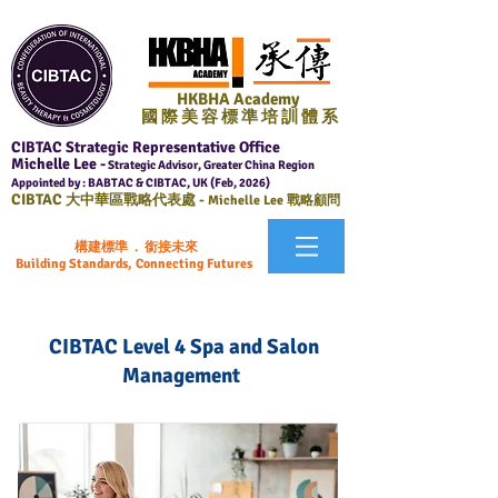
HKBHA Academy
國 際 美 容 標 準 培 訓 體 系
CIBTAC Strategic Representative Office
Michelle Lee -
Strategic Advisor, Greater China Region
Appointed by : BABTAC & CIBTAC, UK (Feb, 2026)
CIBTAC
大中華區戰略代表處 -
Michelle Lee 戰略顧問
構建標準 . 銜接未來
Building Standards, Connecting Futures
CIBTAC Level 4 Spa and Salon
Management