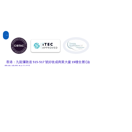
點擊查看國際課程
香港：九龍彌敦道 515-517 號好收成商業大廈 19樓全層 (油
麻地 地鐵 B1出口)
19/F Good Harvest Comm. Bldg., 515-517 Nathan Road,
Kowloon, Hong Kong
www.hkbha.hk
© 2026 by HKBHA
Academy
(852) 2730 2200