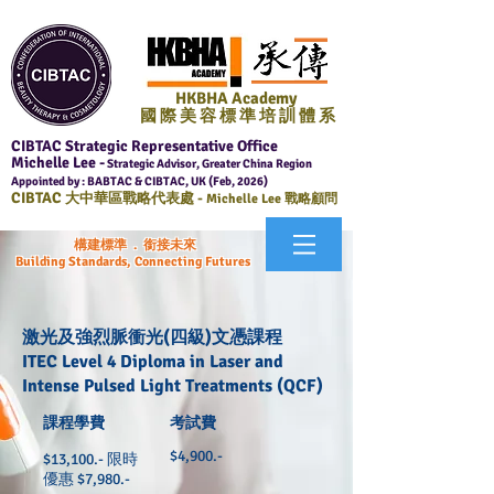
HKBHA Academy
國 際 美 容 標 準 培 訓 體 系
CIBTAC Strategic Representative Office
Michelle Lee -
Strategic Advisor, Greater China Region
Appointed by : BABTAC & CIBTAC, UK (Feb, 2026)
CIBTAC
大中華區戰略代表處 -
Michelle Lee 戰略顧問
構建標準 . 銜接未來
Building Standards, Connecting Futures
激光及強烈脈衝光(四級)文憑課程
ITEC Level 4 Diploma in Laser and
Intense Pulsed Light Treatments (QCF)
課程學費
考試費
$4,900.-
$13,100.- 限時
優惠 $7,980.-