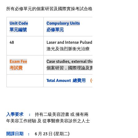
所有必修單元的
個案研習及國際
實操考試合格
Unit Code
Compulsory Units
單元編號
必修單元
48
Laser and Intense Pulsed Light Treatments     
激光及強烈脈衝光治療
Exam Fee
Case studies, external theory and practical examin
考試費
個案研習，國際理論及實操考試
Total Amount  總費用    
 (包堂上學習及考試工具用
入學要求      : 
    持有二級美容證書 或 擁有兩
年美容工作經驗 及 從事醫療美容診所之人士
開課日期     : 
  6 月 23 日 (星期二)  