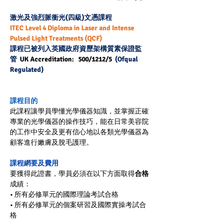
激光及強烈脈衝光(四級)文憑課程
ITEC Level 4 Diploma in Laser and Intense 
Pulsed Light Treatments (QCF) 
課程已被列入英國政府資歷架構質素保證監
管  
UK Accreditation:   500/1212/5
  (Ofqual 
Regulated)
課程目的
此課程讓學員學懂光學儀器知識，並掌握正確
專業的光學儀器的操作技巧，能在日常美容院
的工作中安全及更有信心地以各類光學儀器為
顧客進行嫩膚及脫毛護理。
課程網要及費用
要
獲得此
證書
，學員必須在以下方面取得
合格
成績：
• 所有必修單元的
國際
理論考試合格
• 所有必修單元的
個案研習及國際
實操考試合
格