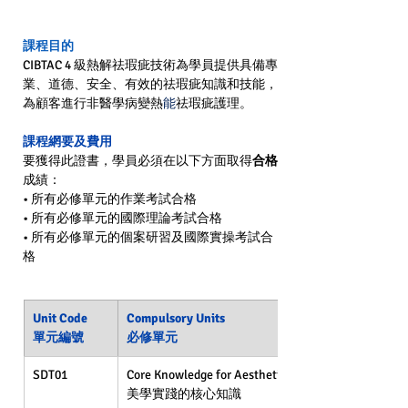
課程目的
CIBTAC 4 級熱解祛瑕疵技術為學員提供具備專
業、道德、安全、有效的祛瑕疵知識和技能，
為顧客進行非醫學病變熱
能
祛瑕疵護理。
課程網要及費用
要
獲得此
證書
，學員必須在以下方面取得
合格
成績：
• 所有必修單元的作業考試合格
• 所有必修單元的
國際
理論考試合格
• 所有必修單元的
個案研習及國際
實操考試合
格
Unit Code
Compulsory Units
單元編號
必修單元
SDT01
Core Knowledge for Aesthetic Practice
美學實踐的核心知識