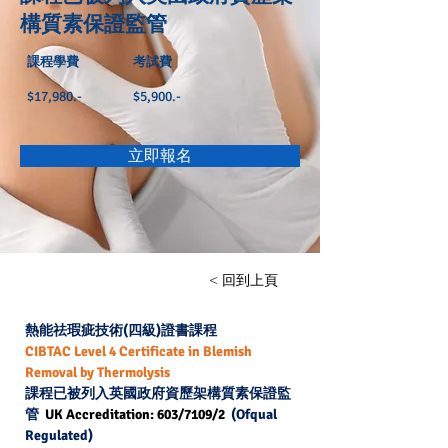
構質素保證監管
課程學費
考試費
$17,980.-
$5,900.-
立即報名
< 回到上頁
熱能祛瑕疵技術(四級)證書課程
CIBTAC Level 4 Certificate in Blemish 
Removal by Thermolysis
課程已被列入英國政府資歷架構質素保證監
管  
UK Accreditation: 603/7109/2
  (Ofqual 
Regulated)