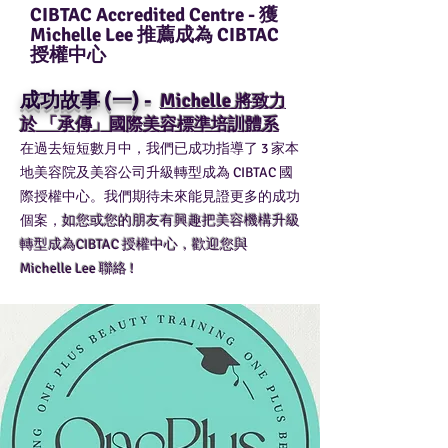
CIBTAC Accredited Centre - 獲
Michelle Lee 推薦成為 CIBTAC
授權中心
成功故事 (一) -
Michelle
將致力
於 「承傳」
國
際
美
容
標
準
培
訓
體
系
在過去短短數月中，我們已成功指導了 3 家本
地美容院及美容公司升級轉型成為 CIBTAC 國
際授權中心。我們期待未來能見證更多的成功
個案，
如您或您的朋友有興趣把美容機構升級
轉型成為CIBTAC 授權中心，歡迎您與
Michelle Lee 聯絡 !