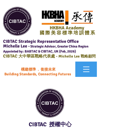
HKBHA Academy
國 際 美 容 標 準 培 訓 體 系
CIBTAC Strategic Representative Office
Michelle Lee -
Strategic Advisor, Greater China Region
Appointed by : BABTAC & CIBTAC, UK (Feb, 2026)
CIBTAC
大中華區戰略代表處 -
Michelle Lee 戰略顧問
構建標準 . 銜接未來
Building Standards, Connecting Futures
CIBTAC 授權中心