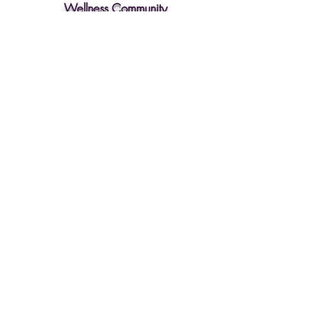
Wellness Community
點擊查看國際課程
香港：九龍彌敦道 515-517 號好收成商業大廈 19樓全層 (油
麻地 地鐵 B1出口)
19/F Good Harvest Comm. Bldg., 515-517 Nathan Road,
Kowloon, Hong Kong
www.hkbha.hk
© 2026 by HKBHA
Academy
(852) 2730 2200